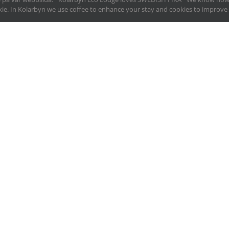
ookie. In Kolarbyn we use coffee to enhance your stay and cookies to improv
BOKA ÄVENTYR
VÅRA RUM
ÄVENTYR OCH UPPLEVELSER