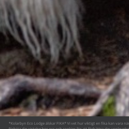
*Kolarbyn Eco Lodge älskar FIKA* Vi vet hur viktigt en fika kan vara när
förhöja din vistelse hos oss och cookies för att förbättra din upple