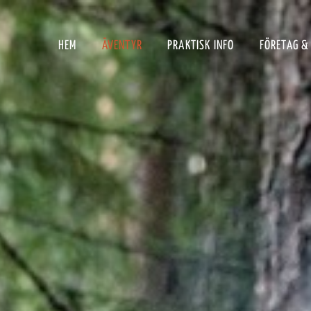
HEM
ÄVENTYR
PRAKTISK INFO
FÖRETAG &