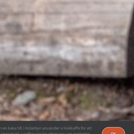
 en kaka till. I Kolarbyn använder vi kokkaffe för att
w important a coffee can be when you are exploring
OK