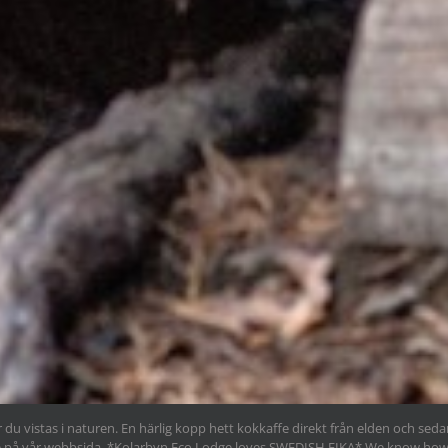
 du vistas i naturen. En härlig kopp hett kokkaffe direkt från elden och sedan
velse på vår webbsida. *Kolarbyn Eco Lodge loves SWEDISH FIKA* We know ho