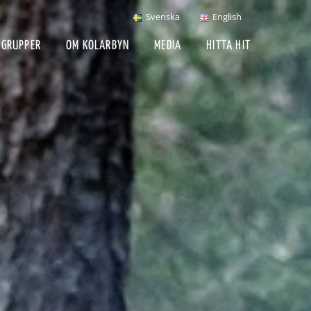
Svenska
English
 GRUPPER
OM KOLARBYN
MEDIA
HITTA HIT