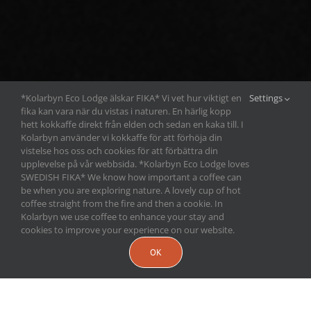
*Kolarbyn Eco Lodge älskar FIKA* Vi vet hur viktigt en
Settings
fika kan vara när du vistas i naturen. En härlig kopp
hett kokkaffe direkt från elden och sedan en kaka till. I
Kolarbyn använder vi kokkaffe för att förhöja din
vistelse hos oss och cookies för att förbättra din
upplevelse på vår webbsida. *Kolarbyn Eco Lodge loves
SWEDISH FIKA* We know how important a coffee can
be when you are exploring nature. A lovely cup of hot
coffee straight from the fire and then a cookie. In
Kolarbyn we use coffee to enhance your stay and
cookies to improve your experience on our website.
OK