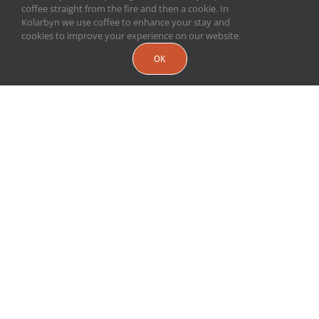
coffee straight from the fire and then a cookie. In
Kolarbyn we use coffee to enhance your stay and
cookies to improve your experience on our website.
OK
KOLARBYN WILDLIFE
ADVENTURE 3 NÄTTER
Kolarbyn Wildlife Adventure – En oförglömlig
vildmarksupplevelse
Upplev Sveriges vildaste hotell på
ett tre nätters äventyr där du bor i en kolarkoja, lagar
mat över öppen eld och utforskar skogens djurliv. Med
naturen som ditt hem får du prova på ett enklare och
mer naturnära sätt att leva. Under dagarna väntar
paddling, vandring och avkoppling i den vedeldade